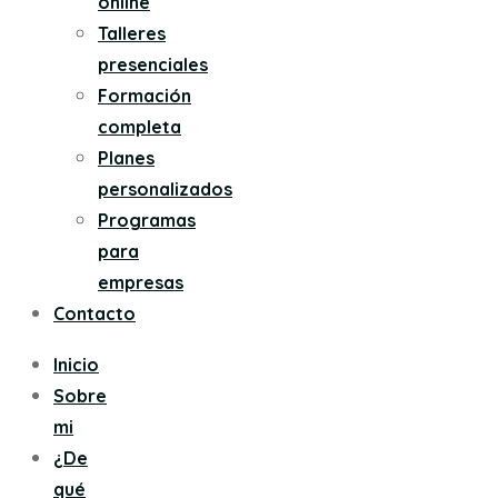
online
Talleres
presenciales
Formación
completa
Planes
personalizados
Programas
para
empresas
Contacto
Inicio
Sobre
mi
¿De
qué