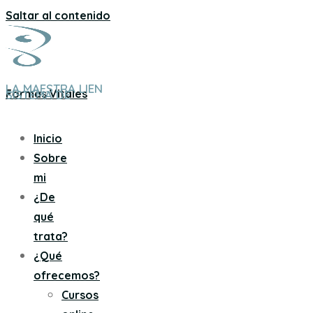
Saltar al contenido
LA MAESTRA LIEN
Formas Vitales
SISTEMA DE
Inicio
Sobre
mi
¿De
qué
trata?
¿Qué
ofrecemos?
Cursos