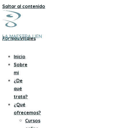
Saltar al contenido
LA MAESTRA LIEN
Formas Vitales
SISTEMA DE
Inicio
Sobre
mi
¿De
qué
trata?
¿Qué
ofrecemos?
Cursos