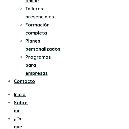
online
Talleres
presenciales
Formación
completa
Planes
personalizados
Programas
para
empresas
Contacto
Inicio
Sobre
mi
¿De
qué