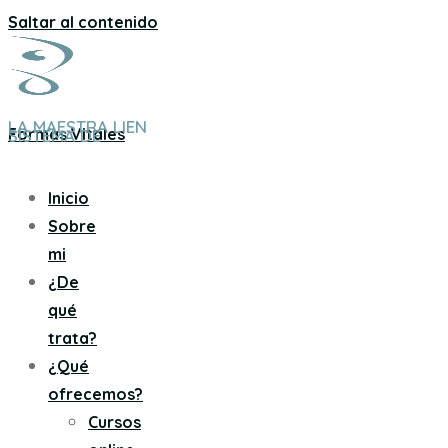
Saltar al contenido
LA MAESTRA LIEN
Formas Vitales
SISTEMA DE
Inicio
Sobre
mi
¿De
qué
trata?
¿Qué
ofrecemos?
Cursos