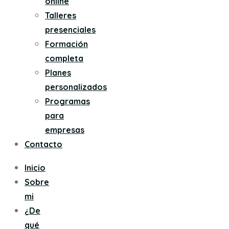
online
Talleres
presenciales
Formación
completa
Planes
personalizados
Programas
para
empresas
Contacto
Inicio
Sobre
mi
¿De
qué